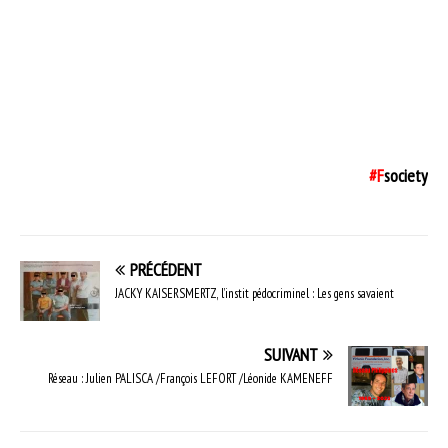
#F
society
PRÉCÉDENT
JACKY KAISERSMERTZ, l’instit pédocriminel : Les gens savaient
SUIVANT
Réseau : Julien PALISCA /François LEFORT /Léonide KAMENEFF