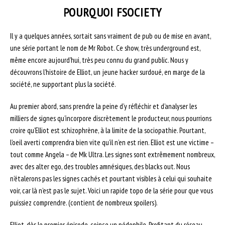
POURQUOI FSOCIETY
Il y a quelques années, sortait sans vraiment de pub ou de mise en avant,
une série portant le nom de Mr Robot. Ce show, très underground est,
même encore aujourd’hui, très peu connu du grand public. Nous y
découvrons l’histoire de Elliot, un jeune hacker surdoué, en marge de la
société, ne supportant plus la société.
Au premier abord, sans prendre la peine d’y réfléchir et d’analyser les
milliers de signes qu’incorpore discrètement le producteur, nous pourrions
croire qu’Elliot est schizophrène, à la limite de la sociopathie. Pourtant,
l’oeil averti comprendra bien vite qu’il n’en est rien. Elliot est une victime –
tout comme Angela – de Mk Ultra. Les signes sont extrêmement nombreux,
avec des alter ego, des troubles amnésiques, des blacks out. Nous
n’étalerons pas les signes cachés et pourtant visibles à celui qui souhaite
voir, car là n’est pas le sujet. Voici un rapide topo de la série pour que vous
puissiez comprendre. (contient de nombreux spoilers).
Elliot, dès le premier épisode, coince un pédophile. Profitant du réseau