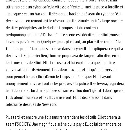
ultra rapide d’un cyber café, la vitesse offerte lui met la puce à l’oreille et
– puisque c’est un hacker – il décidera d’hacker le réseau du cyber café. Il
découvrira – en remontant le réseau – qu’il dissimule un très large nombre
de sites pédophiles sur le dark net, proposant du contenu
pédopornographique à l’achat. Cette scène est décrite par Elliot, vous ne
la verrez pas à l’écran. Quelques jours plus tard, sur place, il se rendra à la
table du propriétaire qui se trouve dans le cyber. Il lui expliquera ce qu’il a
découvert. En premier lieu, l’homme proposera de l’argent afin d’enterrer
les trouvailles de Elliot. Elliot refusera et lui expliquera que la petite
conversation qu’ils viennent tous deux d’avoir n’était qu’une diversion
pour permettre aux flics d’avoir le temps de débarquer, Elliot ayant
anonymement envoyé toutes les preuves à la police. Il se lèvera, regardera
le pédophile et lui dira la phrase suivante « You don’t get it, I don’t give a
fuck about money. » et les flics arriveront, Elliot disparaissant dans
l’obscurité des rues de New York.
Plus tard, et encore une fois sans rentrer dans les détails, Elliot créera la
team FSOCIETY. Une magnifique scène ou la psy d’Elliot lui demandera ce