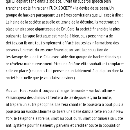
qui lui déplaît tant dans la société. Il fera un superbe speech bien
tranchant et le finira par « FUCK SOCIETY » la devise de sa team. Un
groupe de hackers partageant les mêmes convictions que lui, c’est à dire :
La haine de la société actuelle et l’envie de la détruire. Ils mettront en
place un piratage gigantesque de Evil Corp, la société financière la plus
puissante. Lorsque l’attaque est menée à bien, plus personne n’a de
dettes, car ils ont tout simplement effacé toutes les informations des
serveurs. Un reset du système financier, sortant la population de
l’esclavage de la dette. Cela avec l’aide d’un groupe de hacker chinois qui
se révélera malheureusement être une énième élite souhaitant remplacer
celle en place (cela nous fait penser indubitablement à quelqu’un dans la
société actuelle que je vous laisse deviner).
Plus loin, Elliot voulant toujours changer le monde – son but ultime –
s’émancipera des Chinois et tentera de les déjouer et, sur la route,
attrapera un autre pédophile. Il le fera chanter, le poussera à bout puis le
poussera au suicide. L’homme se tirera une balle dans la tête en plein New
York, le téléphone à l’oreille, Elliot au bout du fil. Elliot continuera sa lutte
anti système pour finalement y parvenir et créditer toute la population