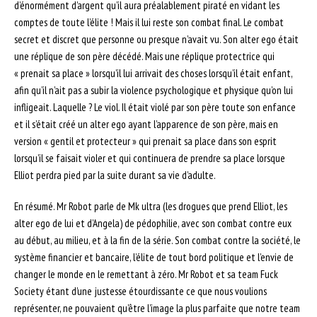
d’énormément d’argent qu’il aura préalablement piraté en vidant les
comptes de toute l’élite ! Mais il lui reste son combat final. Le combat
secret et discret que personne ou presque n’avait vu. Son alter ego était
une réplique de son père décédé. Mais une réplique protectrice qui
« prenait sa place » lorsqu’il lui arrivait des choses lorsqu’il était enfant,
afin qu’il n’ait pas a subir la violence psychologique et physique qu’on lui
infligeait. Laquelle ? Le viol. Il était violé par son père toute son enfance
et il s’était créé un alter ego ayant l’apparence de son père, mais en
version « gentil et protecteur » qui prenait sa place dans son esprit
lorsqu’il se faisait violer et qui continuera de prendre sa place lorsque
Elliot perdra pied par la suite durant sa vie d’adulte.
En résumé. Mr Robot parle de Mk ultra (les drogues que prend Elliot, les
alter ego de lui et d’Angela) de pédophilie, avec son combat contre eux
au début, au milieu, et à la fin de la série. Son combat contre la société, le
système financier et bancaire, l’élite de tout bord politique et l’envie de
changer le monde en le remettant à zéro. Mr Robot et sa team Fuck
Society étant d’une justesse étourdissante ce que nous voulions
représenter, ne pouvaient qu’être l’image la plus parfaite que notre team