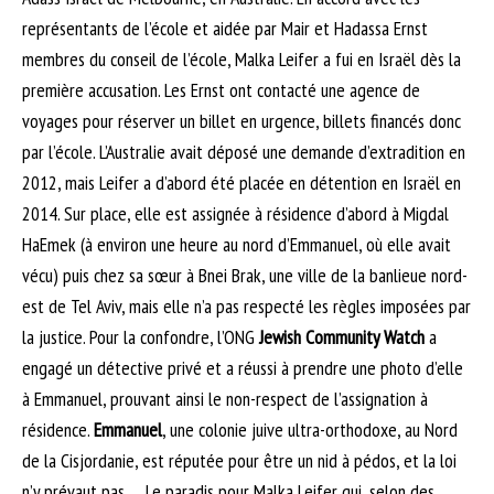
représentants de l’école et aidée par Mair et Hadassa Ernst
membres du conseil de l’école, Malka Leifer a fui en Israël dès la
première accusation. Les Ernst ont contacté une agence de
voyages pour réserver un billet en urgence, billets financés donc
par l’école. L’Australie avait déposé une demande d’extradition en
2012, mais Leifer a d’abord été placée en détention en Israël en
2014. Sur place, elle est assignée à résidence d’abord à Migdal
HaEmek (à environ une heure au nord d’Emmanuel, où elle avait
vécu) puis chez sa sœur à Bnei Brak, une ville de la banlieue nord-
est de Tel Aviv, mais elle n’a pas respecté les règles imposées par
la justice. Pour la confondre, l’ONG
Jewish Community Watch
a
engagé un détective privé et a réussi à prendre une photo d’elle
à Emmanuel, prouvant ainsi le non-respect de l’assignation à
résidence.
Emmanuel
, une colonie juive ultra-orthodoxe, au Nord
de la Cisjordanie, est réputée pour être un nid à pédos, et la loi
n’y prévaut pas … Le paradis pour Malka Leifer qui, selon des