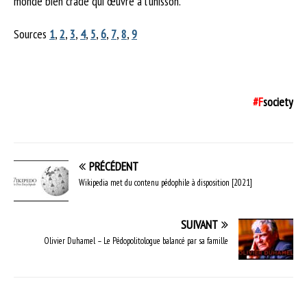
monde bien crade qui œuvre à l’unisson.
Sources
1
,
2
,
3
,
4
,
5
,
6
,
7
,
8
,
9
#F
society
PRÉCÉDENT
Wikipedia met du contenu pédophile à disposition [2021]
SUIVANT
Olivier Duhamel – Le Pédopolitologue balancé par sa famille