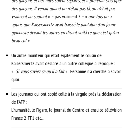
des garçons et des filles soient séparés, et il préférait s’occuper
des garçons. Il venait quand on n’était pas là, on n’était pas
vraiment au courant
» – pas vraiment ? – «
une fois on a
appris que Kaisersmertz avait baissé le pantalon d’un jeune
gymnaste devant les autres en disant voilà ce que c’est qu’un
beau cul « .
Un autre moniteur qui était également le cousin de
Kaisersmertz avait déclaré à un autre collègue à l’époque :
«
Si vous saviez ce qu’il a fait
« . Personne n’a cherché à savoir
quoi.
Les journaux qui ont copié collé à la virgule près la déclaration
de l’AFP :
L’humanité, le Figaro, le journal du Centre et ensuite télévision
France 2 TF1 etc…