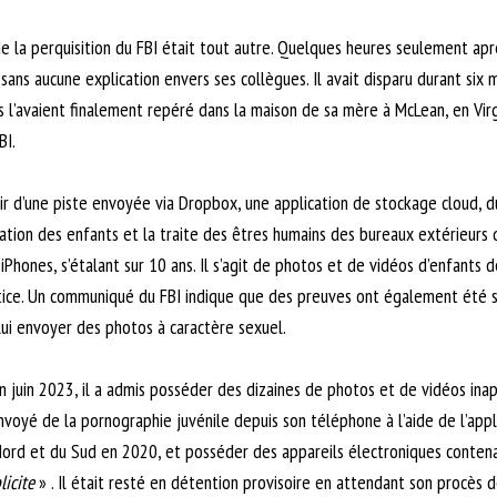
 de la perquisition du FBI était tout autre. Quelques heures seulement ap
ans aucune explication envers ses collègues. Il avait disparu durant six
 l’avaient finalement repéré dans la maison de sa mère à McLean, en Virg
BI.
r d’une piste envoyée via Dropbox, une application de stockage cloud,
tation des enfants et la traite des êtres humains des bureaux extérieurs
iPhones, s’étalant sur 10 ans. Il s’agit de photos et de vidéos d’enfants
Justice. Un communiqué du FBI indique que des preuves ont également été 
 lui envoyer des photos à caractère sexuel.
en juin 2023, il a admis posséder des dizaines de photos et de vidéos ina
voyé de la pornographie juvénile depuis son téléphone à l’aide de l’applic
du Nord et du Sud en 2020, et posséder des appareils électroniques conten
icite
» . Il était resté en détention provisoire en attendant son procès