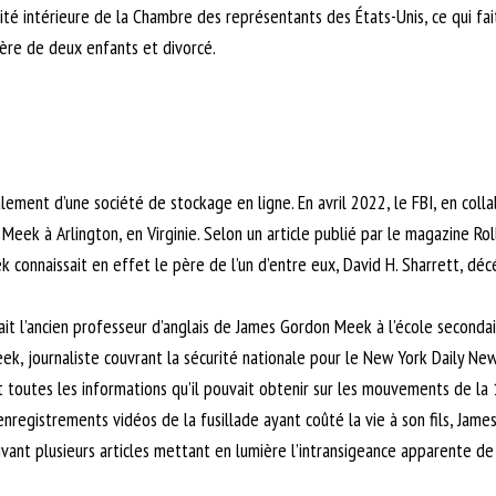
té intérieure de la Chambre des représentants des États-Unis, ce qui fait
ère de deux enfants et divorcé.
alement d’une société de stockage en ligne. En avril 2022, le FBI, en col
k à Arlington, en Virginie. Selon un article publié par le magazine Roll
 connaissait en effet le père de l’un d’entre eux, David H. Sharrett, décé
ait l’ancien professeur d’anglais de James Gordon Meek à l’école secondai
ek, journaliste couvrant la sécurité nationale pour le New York Daily News
t toutes les informations qu’il pouvait obtenir sur les mouvements de la 
enregistrements vidéos de la fusillade ayant coûté la vie à son fils, Jam
rivant plusieurs articles mettant en lumière l’intransigeance apparente d