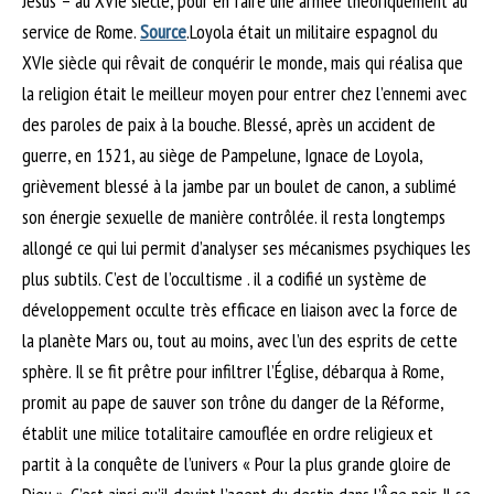
Jésus – au XVIe siècle, pour en faire une armée théoriquement au
service de Rome.
Source
.Loyola était un militaire espagnol du
XVIe siècle qui rêvait de conquérir le monde, mais qui réalisa que
la religion était le meilleur moyen pour entrer chez l’ennemi avec
des paroles de paix à la bouche. Blessé, après un accident de
guerre, en 1521, au siège de Pampelune, Ignace de Loyola,
grièvement blessé à la jambe par un boulet de canon, a sublimé
son énergie sexuelle de manière contrôlée. il resta longtemps
allongé ce qui lui permit d’analyser ses mécanismes psychiques les
plus subtils. C’est de l’occultisme . il a codifié un système de
développement occulte très efficace en liaison avec la force de
la planète Mars ou, tout au moins, avec l’un des esprits de cette
sphère. Il se fit prêtre pour infiltrer l’Église, débarqua à Rome,
promit au pape de sauver son trône du danger de la Réforme,
établit une milice totalitaire camouflée en ordre religieux et
partit à la conquête de l’univers « Pour la plus grande gloire de