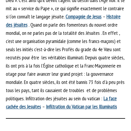
Dieu ». C’est ainsi qu’il devint l’agent du destin dans l’Âge noir. Il se
mit au « service du Pape », ce qui signifie exactement le contraire
si l‘on connaît le langage jésuite.
Compagnie de Jesus
–
Histoire
des jésuites
. Quand on parle des fomenteurs du nouvel ordre
mondial, on ne parles pas de la totalité des Jésuites . En effet ,
c’est une organisation pyramidale (comme les francs-maçons) et
seuls les initiés c’est-à-dire les Profès du grade du 4e Vœu sont
recrutés pour être les véritables illuminati. Depuis quatre siècles,
ils ont pris à la fois l’Église catholique et la Franc-Maçonnerie en
otage pour faire avancer leur grand projet : la gouvernance
mondiale. En quatre siècles, ils ont été bannis 73 fois d’à peu près
tous les pays, tant ils causaient de troubles et de problèmes
politiques. Infiltration des jésuites au sein du vatican :
La face
cachée des Jesuites
–
Infiltration du Vatican par les Illuminatis