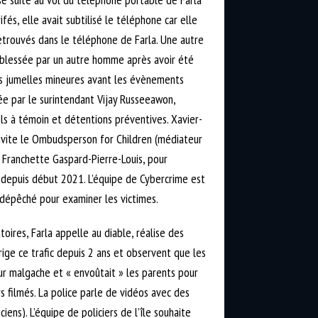
ifés, elle avait subtilisé le téléphone car elle
retrouvés dans le téléphone de Farla. Une autre
t blessée par un autre homme après avoir été
lles jumelles mineures avant les évènements
ée par le surintendant Vijay Russeeawon,
els à témoin et détentions préventives. Xavier-
invite le Ombudsperson for Children (médiateur
 Franchette Gaspard-Pierre-Louis, pour
 depuis début 2021. L’équipe de Cybercrime est
 dépêché pour examiner les victimes.
oires, Farla appelle au diable, réalise des
ige ce trafic depuis 2 ans et observent que les
seur malgache et « envoûtait » les parents pour
urs filmés. La police parle de vidéos avec des
ciens). L’équipe de policiers de l’île souhaite