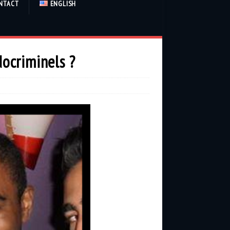
NTACT
ENGLISH
docriminels ?