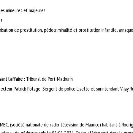
es mineures et majeures
es
nisation de prostitution, pédocriminalité et prostitution infantile, arnaqu
sant l’affaire :
Tribunal de Port-Mathurin
ecteur Patrick Potage, Sergent de police Lisette et surintendant Vijay
 MBC, (société nationale de radio-télévision de Maurice) habitant à Rodr
n réseau de pédocriminels le 02/08/2021. Cette affaire sort dans la pres