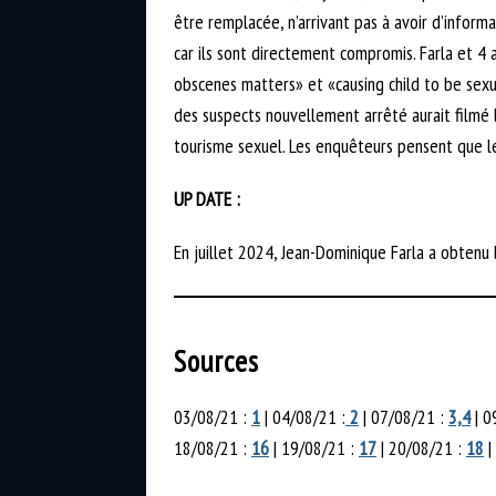
être remplacée, n’arrivant pas à avoir d’informa
car ils sont directement compromis. Farla et 4 
obscenes matters» et «causing child to be sexua
des suspects nouvellement arrêté aurait filmé 
tourisme sexuel. Les enquêteurs pensent que le
UP DATE :
En juillet 2024, Jean-Dominique Farla a obtenu 
Sources
03/08/21 :
1
| 04/08/21 :
2
| 07/08/21 :
3,
4
| 0
18/08/21 :
16
| 19/08/21 :
17
| 20/08/21 :
18
|