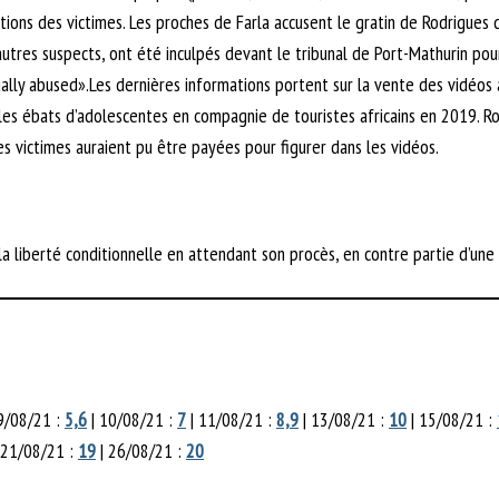
tions des victimes. Les proches de Farla accusent le gratin de Rodrigues de
autres suspects, ont été inculpés devant le tribunal de Port-Mathurin pour
lly abused».Les dernières informations portent sur la vente des vidéos a
les ébats d’adolescentes en compagnie de touristes africains en 2019. R
s victimes auraient pu être payées pour figurer dans les vidéos.
la liberté conditionnelle en attendant son procès, en contre partie d’une
9/08/21 :
5,
6
| 10/08/21 :
7
| 11/08/21 :
8,
9
| 13/08/21 :
10
| 15/08/21 :
 21/08/21 :
19
| 26/08/21 :
20