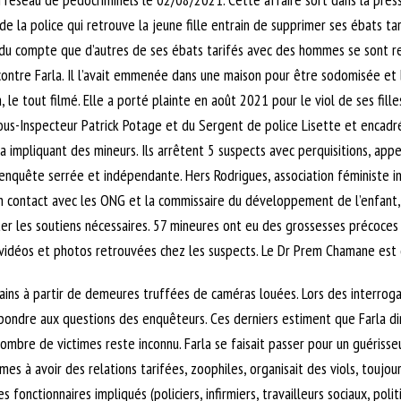
de la police qui retrouve la jeune fille entrain de supprimer ses ébats tar
 rendu compte que d’autres de ses ébats tarifés avec des hommes se sont 
contre Farla. Il l’avait emmenée dans une maison pour être sodomisée e
, le tout filmé. Elle a porté plainte en août 2021 pour le viol de ses fi
 Sous-Inspecteur Patrick Potage et du Sergent de police Lisette et encadr
a impliquant des mineurs. Ils arrêtent 5 suspects avec perquisitions, app
e enquête serrée et indépendante. Hers Rodrigues, association féministe 
en contact avec les ONG et la commissaire du développement de l’enfant,
er les soutiens nécessaires. 57 mineures ont eu des grossesses précoces
e vidéos et photos retrouvées chez les suspects. Le Dr Prem Chamane est
ains à partir de demeures truffées de caméras louées. Lors des interrogat
pondre aux questions des enquêteurs. Ces derniers estiment que Farla dir
 nombre de victimes reste inconnu. Farla se faisait passer pour un guéris
ctimes à avoir des relations tarifées, zoophiles, organisait des viols, toujo
fonctionnaires impliqués (policiers, infirmiers, travailleurs sociaux, politi