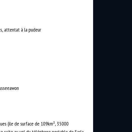
es, attentat à la pudeur
 Russeeawon
igues (ile de surface de 109km², 35000
se suite au vol du téléphone portable de Farla