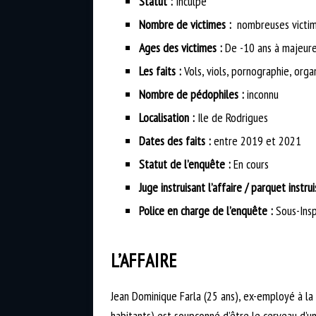
Statut :
Inculpé
Nombre de victimes :
nombreuses victim
Ages des victimes :
De -10 ans à majeur
Les faits :
Vols, viols, pornographie, orga
Nombre de pédophiles :
inconnu
Localisation :
Ile de Rodrigues
Dates des faits :
entre 2019 et 2021
Statut de l’enquête :
En cours
Juge instruisant l’affaire / parquet instrui
Police en charge de l’enquête :
Sous-Insp
L’AFFAIRE
Jean Dominique Farla (25 ans), ex-employé à la
habitants) est soupçonné d’être le cerveau d’u