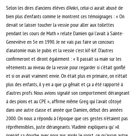
Selon les dires d’anciens élèves d’Ankri, celui-ci aurait abusé de
bien plus d’enfants comme le montrent ces témoignages : « On
devait se laisser toucher la vessie pour aller aux toilettes
pendant les cours de Math » relate Damien qui l’avait à Sainte-
Geneviève en 5e en 1990. Je ne vais pas faire un concours
d’anatomie mais le pubis et la vessie c’est kif-kif. D’autres
confirmeront et diront également : « Il passait sa main sur les
vêtements au niveau de la vessie pour regarder si c’était gonflé
et si on avait vraiment envie. On était plus en primaire, on n’était
plus des enfants, il y en a que ça gênait et ça a été rapporté à
d’autres profs. Nous avions signalé son comportement dérangeant
à des pions et au CPE », affirme même Greg qui l’avait côtoyé
dans une autre classe et année que Damien, début des années
2000. On nous a répondu à l’époque que ces gestes n’étaient pas
répréhensibles, juste dérangeants. Vladimir expliquera qu’ »il
prenait sa douche avec nous nus après le sport, ce qu’aucun autre