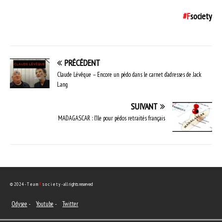
#F
society
PRÉCÉDENT
Claude Lévêque – Encore un pédo dans le carnet d’adresses de Jack
Lang
SUIVANT
MADAGASCAR : l’île pour pédos retraités français
© 2024 - T e a m
F
s o c i e t y - all rights reserved
Odysee
-
Youtube
-
Twitter