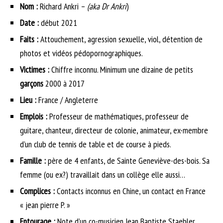
Nom :
Richard Ankri –
(aka Dr Ankri
)
Date :
début 2021
Faits :
Attouchement, agression sexuelle, viol, détention de
photos et vidéos pédopornographiques.
Victimes :
Chiffre inconnu. Minimum une dizaine de petits
garçons
2000 à 2017
Lieu :
France / Angleterre
Emplois :
Professeur de mathématiques, professeur de
guitare, chanteur, directeur de colonie, animateur, ex-membre
d’un club de tennis de table et de course à pieds.
Famille :
père de 4 enfants, de Sainte Geneviève-des-bois. Sa
femme (ou ex?) travaillait dans un collège elle aussi…
Complices :
Contacts inconnus en Chine, un contact en France
« jean pierre P. »
Entourage :
Note d’un co-musicien Jean Baptiste Staebler