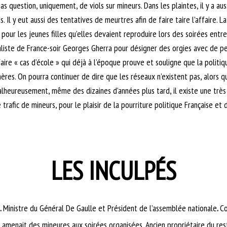
 pas question, uniquement, de viols sur mineurs. Dans les plaintes, il y a a
s. Il y eut aussi des tentatives de meurtres afin de faire taire l’affaire.
 pour les jeunes filles qu’elles devaient reproduire lors des soirées entr
aliste de France-soir Georges Gherra pour désigner des orgies avec de pe
aire « cas d’école » qui déjà à l’époque prouve et souligne que la politi
ères. On pourra continuer de dire que les réseaux n’existent pas, alors qu
Malheureusement, même des dizaines d’années plus tard, il existe une trè
 trafic de mineurs, pour le plaisir de la pourriture politique Française et
LES INCULPÉS
.
Ministre du Général De Gaulle et Président de l’assemblée nationale
.
Co
l amenait des mineures aux soirées organisées. Ancien propriétaire du res