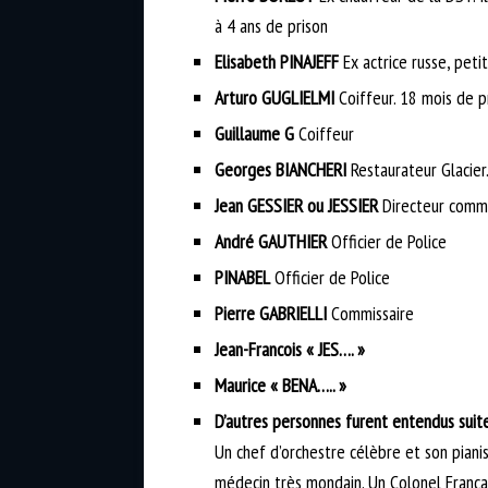
à 4 ans de prison
Elisabeth PINAJEFF
Ex actrice russe, pet
Arturo GUGLIELMI
Coiffeur. 18 mois de pr
Guillaume G
Coiffeur
Georges BIANCHERI
Restaurateur Glacier.
Jean GESSIER ou JESSIER
Directeur commer
André GAUTHIER
Officier de Police
PINABEL
Officier de Police
Pierre GABRIELLI
Commissaire
Jean-Francois « JES…. »
Maurice « BENA….. »
D’autres personnes furent entendus suite
Un chef d’orchestre célèbre et son pia
médecin très mondain. Un Colonel Françai