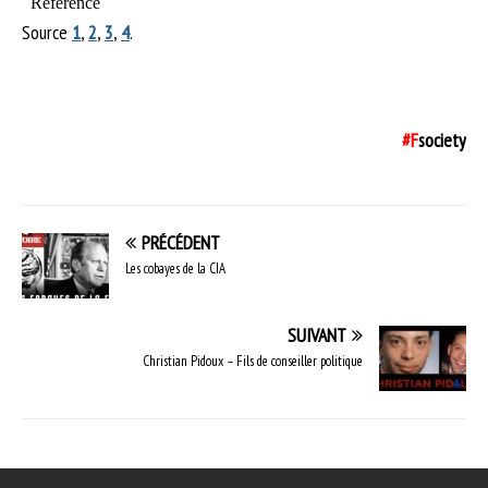
Source
1
,
2
,
3
,
4
.
#F
society
PRÉCÉDENT
Les cobayes de la CIA
SUIVANT
Christian Pidoux – Fils de conseiller politique