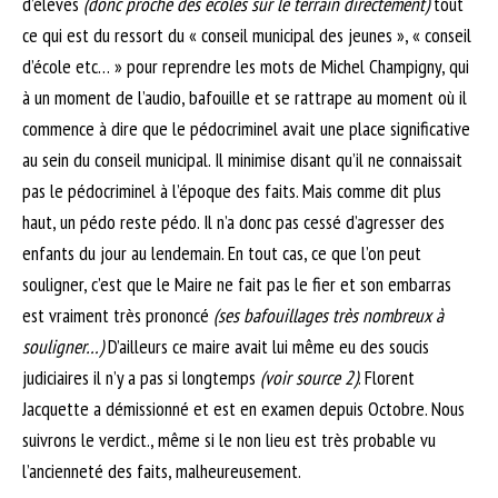
d’élèves
(donc proche des écoles sur le terrain directement)
tout
ce qui est du ressort du « conseil municipal des jeunes », « conseil
d’école etc… » pour reprendre les mots de Michel Champigny, qui
à un moment de l’audio, bafouille et se rattrape au moment où il
commence à dire que le pédocriminel avait une place significative
au sein du conseil municipal. Il minimise disant qu’il ne connaissait
pas le pédocriminel à l’époque des faits. Mais comme dit plus
haut, un pédo reste pédo. Il n’a donc pas cessé d’agresser des
enfants du jour au lendemain. En tout cas, ce que l’on peut
souligner, c’est que le Maire ne fait pas le fier et son embarras
est vraiment très prononcé
(ses bafouillages très nombreux à
souligner…)
D’ailleurs ce maire avait lui même eu des soucis
judiciaires il n’y a pas si longtemps
(voir source 2)
. Florent
Jacquette a démissionné et est en examen depuis Octobre. Nous
suivrons le verdict., même si le non lieu est très probable vu
l’ancienneté des faits, malheureusement.