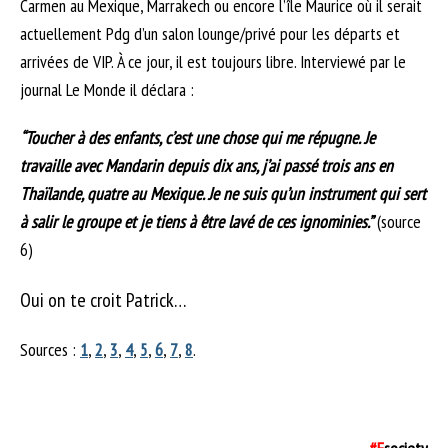
Carmen au Mexique, Marrakech ou encore l’île Maurice où il serait
actuellement Pdg d’un salon lounge/privé pour les départs et
arrivées de VIP. À ce jour, il est toujours libre. Interviewé par le
journal Le Monde il déclara :
“Toucher à des enfants, c’est une chose qui me répugne. Je
travaille avec Mandarin depuis dix ans, j’ai passé trois ans en
Thaïlande, quatre au Mexique. Je ne suis qu’un instrument qui sert
à salir le groupe et je tiens à être lavé de ces ignominies.”
(source
6)
Oui on te croit Patrick…
Sources :
1
,
2
,
3
,
4
,
5
,
6
,
7
,
8
.