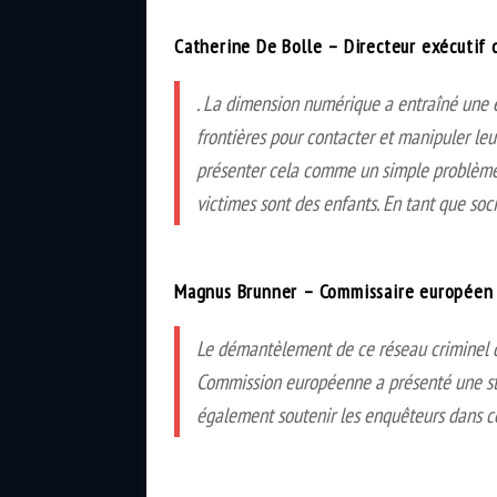
Catherine De Bolle – Directeur exécutif 
. La dimension numérique a entraîné une é
frontières pour contacter et manipuler leu
présenter cela comme un simple problème t
victimes sont des enfants. En tant que soc
Magnus Brunner – Commissaire européen au
Le démantèlement de ce réseau criminel d
Commission européenne a présenté une stra
également soutenir les enquêteurs dans c