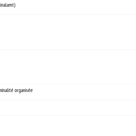
minalamt)
minalité organisée