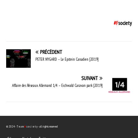
#F
society
PRÉCÉDENT
PETER NYGARD – Le Epstein Canadien [2019]
SUIVANT
Affaire des Réseaux Allemand 1/4 – Eichwald Caravan park [2019]
© 2024 - T e a m
F
s o c i e t y - all rights reserved