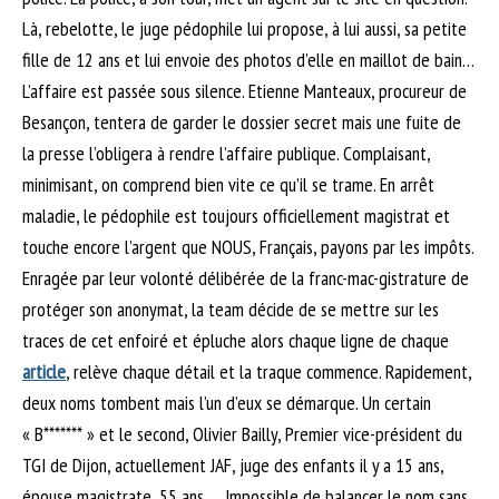
Là, rebelotte, le juge pédophile lui propose, à lui aussi, sa petite
fille de 12 ans et lui envoie des photos d’elle en maillot de bain…
L’affaire est passée sous silence. Etienne Manteaux, procureur de
Besançon, tentera de garder le dossier secret mais une fuite de
la presse l’obligera à rendre l’affaire publique. Complaisant,
minimisant, on comprend bien vite ce qu’il se trame. En arrêt
maladie, le pédophile est toujours officiellement magistrat et
touche encore l’argent que NOUS, Français, payons par les impôts.
Enragée par leur volonté délibérée de la franc-mac-gistrature de
protéger son anonymat, la team décide de se mettre sur les
traces de cet enfoiré et épluche alors chaque ligne de chaque
article
, relève chaque détail et la traque commence. Rapidement,
deux noms tombent mais l’un d’eux se démarque. Un certain
« B******* » et le second, Olivier Bailly, Premier vice-président du
TGI de Dijon, actuellement JAF, juge des enfants il y a 15 ans,
épouse magistrate, 55 ans … Impossible de balancer le nom sans