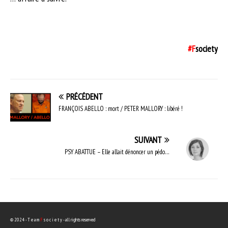
#F
society
PRÉCÉDENT
FRANÇOIS ABELLO : mort / PETER MALLORY : libéré !
SUIVANT
PSY ABATTUE – Elle allait dénoncer un pédo…
© 2024 - T e a m
F
s o c i e t y - all rights reserved