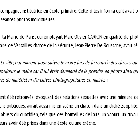
ompagne, institutrice en école primaire. Celle-ci les informa qu’il avait
s séances photos individuelles.
 la Mairie de Paris, qui employait Marc Olivier CARION en qualité de pho
 maire de Versailles chargé de la sécurité, Jean-Pierre De Roussane, avait 
a ville, notamment pour suivre le maire lors de la rentrée des classes ou 
 toujours le maire car il lui était demandé de le prendre en photo ainsi que
pas de matériel ni d’archives photographiques en mairie.
»
t été retrouvés, évoquant des relations sexuelles avec une mineure de 1
ns publiques, aurait aussi mis en scène un chaton dans un cliché zoophile
jets du quotidien, tels que des bouteilles de laits, un yaourt, un tuyau
leurs avoir été prises dans une école ou une crèche.