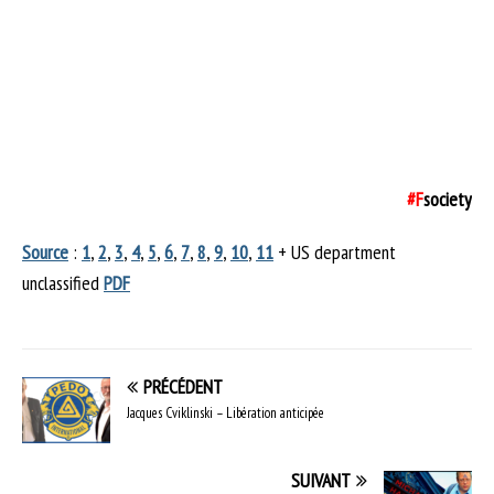
#F
society
Source
:
1
,
2
,
3
,
4
,
5
,
6
,
7
,
8
,
9
,
10
,
11
+ US department
unclassified
PDF
PRÉCÉDENT
Jacques Cviklinski – Libération anticipée
SUIVANT