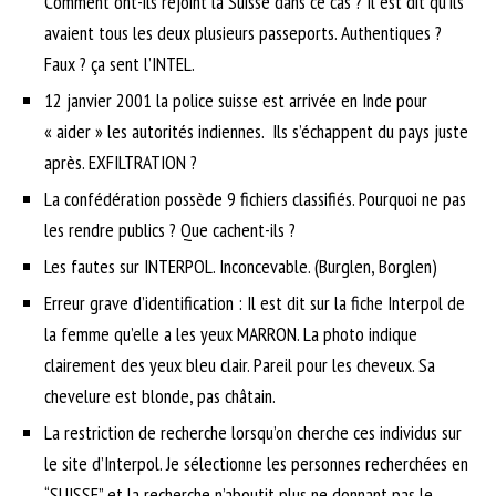
Comment ont-ils rejoint la Suisse dans ce cas ? Il est dit qu’ils
avaient tous les deux plusieurs passeports. Authentiques ?
Faux ? ça sent l’INTEL.
12 janvier 2001 la police suisse est arrivée en Inde pour
« aider » les autorités indiennes. Ils s’échappent du pays juste
après. EXFILTRATION ?
La confédération possède 9 fichiers classifiés. Pourquoi ne pas
les rendre publics ? Que cachent-ils ?
Les fautes sur INTERPOL. Inconcevable. (Burglen, Borglen)
Erreur grave d’identification : Il est dit sur la fiche Interpol de
la femme qu’elle a les yeux MARRON. La photo indique
clairement des yeux bleu clair. Pareil pour les cheveux. Sa
chevelure est blonde, pas châtain.
La restriction de recherche lorsqu’on cherche ces individus sur
le site d’Interpol. Je sélectionne les personnes recherchées en
“SUISSE” et la recherche n’aboutit plus ne donnant pas le