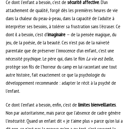
Ce dont l’enfant a besoin, c’est de
sécurité affective
. D’un
attachement de qualité, forgé dès les premières heures de vie
dans la chaleur du peau-à-peau, dans la capacité de l’adulte à
interpréter ses besoins, à tolérer sa frustration sans l’écraser. Ce
dont il a besoin, c’est d’
imaginaire
— de la pensée magique, du
jeu, de la poésie, de la beauté. Ces n’est pas de la naïveté
parentale que de préserver l’innocence d’un enfant, c’est une
nécessité psychique. Le père qui, dans le film
La vie est belle
,
protège son fils de l’horreur du camp en lui racontant une tout
autre histoire, fait exactement ce que la psychologie du
développement recommande : adapter le récit à la psyché de
l’enfant.
Ce dont l’enfant a besoin, enfin, c’est de
limites bienveillantes
.
Non par autoritarisme, mais parce que l’absence de cadre génère
l’insécurité. Quand un enfant dit « je t’aime plus » parce qu’on lui a
dit non, ce n’est pas la preuve qu’on a eu tort, c’est souvent la