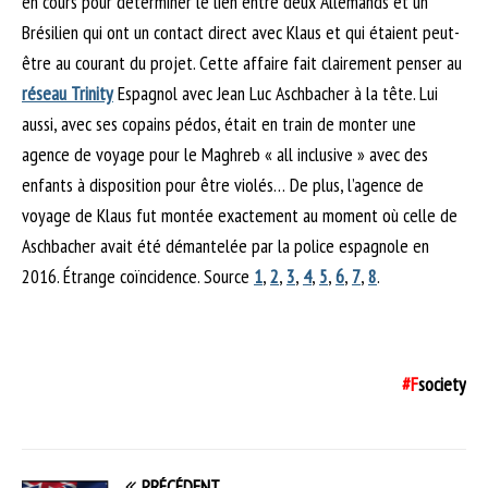
en cours pour déterminer le lien entre deux Allemands et un
Brésilien qui ont un contact direct avec Klaus et qui étaient peut-
être au courant du projet. Cette affaire fait clairement penser au
réseau Trinity
Espagnol avec Jean Luc Aschbacher à la tête. Lui
aussi, avec ses copains pédos, était en train de monter une
agence de voyage pour le Maghreb « all inclusive » avec des
enfants à disposition pour être violés… De plus, l’agence de
voyage de Klaus fut montée exactement au moment où celle de
Aschbacher avait été démantelée par la police espagnole en
2016. Étrange coïncidence. Source
1
,
2
,
3
,
4
,
5
,
6
,
7
,
8
.
#F
society
PRÉCÉDENT