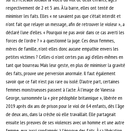
respectivement de 2 et 5 ans. À la barre, elles ont tenté de
minimiser les faits. Elles « ne savaient pas que c’était interdit et
n’ont fait que relayer un message, afin de retrouver le violeur », a
déclaré l’une d’elles. « Pourquoi ne pas avoir dans ce cas averti les
forces de l’ordre ? » a questionné la juge. Ces deux femmes,
mères de famille, n’ont-elles donc aucune empathie envers les
petites victimes ? Celles-ci n’ont certes pas agi d’elles-mêmes en
tant que bourreau. Mais leur geste, en plus de minimiser la gravité
des faits, prouve une perversion anormale. Il faut également
savoir que ce fait n’est pas rare ou isolé. D’autre part, certaines
femmes monstrueuses passent à l’acte. À l’image de Vanessa
George, surnommée la « pire pédophile britannique », libérée en
2019 après dix ans de prison pour le viol de 64 enfants, dès l’âge
de deux ans, dans la crèche où elle travaillait. Elle partageait
ensuite les preuves de ses violences avec un homme et une autre
femme, eux aussi condamnés à l’époque des faits. À sa libération,