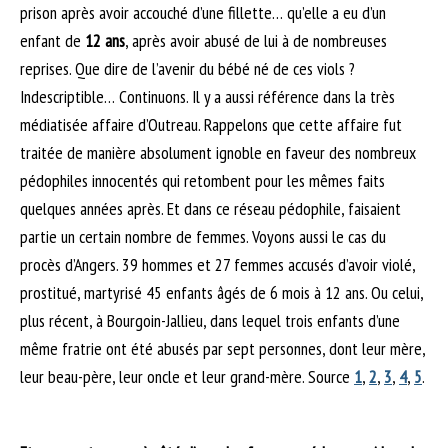
prison après avoir accouché d’une fillette… qu’elle a eu d’un
enfant de
12 ans
, après avoir abusé de lui à de nombreuses
reprises. Que dire de l’avenir du bébé né de ces viols ?
Indescriptible… Continuons. Il y a aussi référence dans la très
médiatisée affaire d’Outreau. Rappelons que cette affaire fut
traitée de manière absolument ignoble en faveur des nombreux
pédophiles innocentés qui retombent pour les mêmes faits
quelques années après. Et dans ce réseau pédophile, faisaient
partie un certain nombre de femmes. Voyons aussi le cas du
procès d’Angers. 39 hommes et 27 femmes accusés d’avoir violé,
prostitué, martyrisé 45 enfants âgés de 6 mois à 12 ans. Ou celui,
plus récent, à Bourgoin-Jallieu, dans lequel trois enfants d’une
même fratrie ont été abusés par sept personnes, dont leur mère,
leur beau-père, leur oncle et leur grand-mère. Source
1
,
2
,
3
,
4
,
5
.