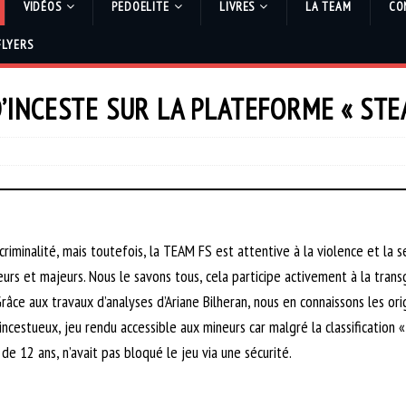
VIDÉOS
PEDOELITE
LIVRES
LA TEAM
CO
FLYERS
D’INCESTE SUR LA PLATEFORME « STE
riminalité, mais toutefois, la TEAM FS est attentive à la violence et la s
neurs et majeurs. Nous le savons tous, cela participe activement à la tran
âce aux travaux d’analyses d’Ariane Bilheran, nous en connaissons les ori
incestueux, jeu rendu accessible aux mineurs car malgré la classification 
de 12 ans, n’avait pas bloqué le jeu via une sécurité.