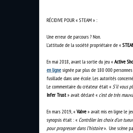
RÉCIDIVE POUR « STEAM » :
Une erreur de parcours ? Non.
L’attitude de la société propriétaire de «
STEA
En mai 2018, avant la sortie du jeu «
Active Sh
en ligne
signée par plus de 180 000 personnes pe
fusillade dans une école. Les autorités concern
Le commentaire du créateur était «
S’il vous p
Infer Trust
» avait déclaré «
c’est de très mauva
En mars 2019, «
Valve
» avait mis en ligne le 
synopsis était : «
Contrôler les choix d’un tueu
pour progresser dans l’histoire
». Une scène par