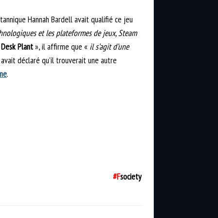
itannique Hannah Bardell avait qualifié ce jeu
chnologiques et les plateformes de jeux, Steam
«
Desk Plant
», il affirme que «
il s’agit d’une
l avait déclaré qu’il trouverait une autre
rme
.
#F
society