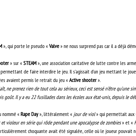
M
», qui porte le pseudo «
Valve
» ne nous surprend pas car il a déjà dém
ooter
» sur «
STEAM
», une association caritative de lutte contre les arm
rmettant de faire interdire le jeu. Il s’agissait d’un jeu mettant le jou
ées avaient permis le retrait du jeu «
Active shooter
».
laît, ne prenez rien de tout cela au sérieux, ceci est sensé n’être qu’une si
is goût. Il y a eu 22 fusillades dans les écoles aux état-unis, depuis le dé
jeu nommé «
Rape Day
», littéralement «
jour de viol
» qui permettait aux u
r et violeur en série qui rôde pendant une apocalypse de zombies
» et «
ticulièrement choquante avait été signalée, celle où le joueur pouvait n