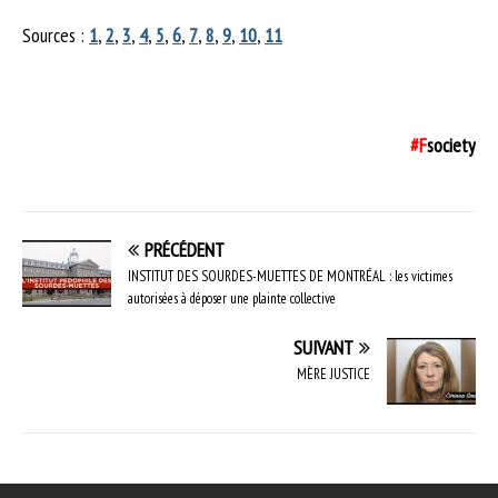
Sources :
1
,
2
,
3
,
4
,
5
,
6
,
7
,
8
,
9
,
10
,
11
#F
society
PRÉCÉDENT
INSTITUT DES SOURDES-MUETTES DE MONTRÉAL : les victimes
autorisées à déposer une plainte collective
SUIVANT
MÈRE JUSTICE