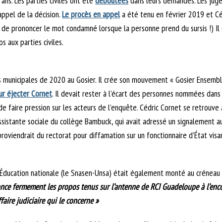
ans. Les parties civiles ont été
déboutées
dans leurs demandes. Les juges
appel de la décision.
Le procès en appel
a été tenu en février 2019 et C
s de prononcer le mot condamné lorsque la personne prend du sursis !) Il eu
 aux parties civiles.
les municipales de 2020 au Gosier. Il crée son mouvement « Gosier Ense
ur éjecter Cornet
. Il devait rester à l’écart des personnes nommées dans
s de faire pression sur les acteurs de l’enquête. Cédric Cornet se retrouv
ssistante sociale du collège Bambuck, qui avait adressé un signalement au
seconde proviendrait du rectorat pour diffamation sur un fonct
 l’Éducation nationale (le Snasen-Unsa) était également monté au créneau
ce fermement les propos tenus sur l’antenne de RCI Guadeloupe à l’encont
aire judiciaire qui le concerne »