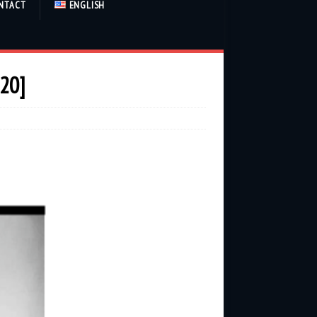
NTACT
ENGLISH
20]