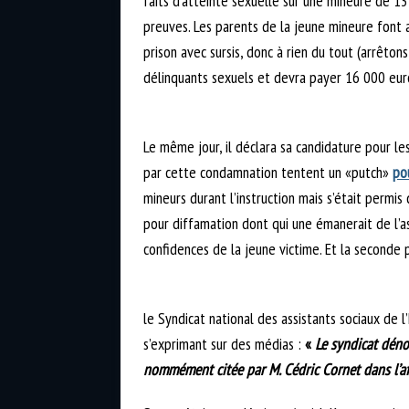
faits d’atteinte sexuelle sur une mineure de 13 
preuves. Les parents de la jeune mineure font 
prison avec sursis, donc à rien du tout (arrêton
délinquants sexuels et devra payer 16 000 euros
Le même jour, il déclara sa candidature pour 
par cette condamnation tentent un «putch»
po
mineurs durant l’instruction mais s’était permi
pour diffamation dont qui une émanerait de l’a
confidences de la jeune victime. Et la 
le Syndicat national des assistants sociaux de
s’exprimant sur des médias :
«
Le syndicat
dénon
nommément citée par M. Cédric Cornet dans l’aff