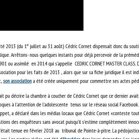
été 2013 (du 1
juillet au 31 août) Cédric Cornet dispensait donc du sout
er
ublique. Arrêtons- nous quelques instants pour déjà percevoir de la prémé
oi 1901 ou assimilé en 2014 qui s’appelle CEDRIC CORNET MASTER CLASS. Dé
iation pour les faits de 2013 , alors que sur sa fiche juridique il est in
t,
son association
a été créée uniquement pour commettre ses actes pédo
ait pu décrire la chambre à coucher de Cédric Cornet que ce dernier avait
s à l’attention de l’adolescente tenus sur le réseau social Facebook. Il
oppet, a déclaré dans les médias locaux que Cédric Cornet «conteste tou
stions des enquêteurs sans avocat puisqu’il s’estime complètement innocent
’était tenue en février 2018 au tribunal de Pointe-à-pitre. La pédojustic