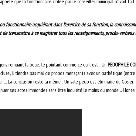
pelé que la fonctionnaire ciblée par le conseiller municipal n’avait fait 
c ou fonctionnaire acquiérant dans l’exercice de sa fonction, la connaissan
t de transmettre à ce magistrat tous les renseignements, procès-verbaux et
s gens remuant la boue, le pointant comme ce qu’il est : Un
PEDOPHILE C
cluse, il tiendra pas mal de propos menaçants avec un pathétique (entre
our…. La conclusion reste la même : Un sale pédo est élu maire du Gosier,
inuer ses actes immondes sans être inquiété le moins du monde… Honte à t