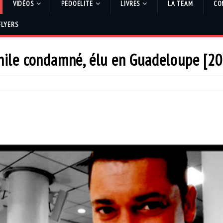
VIDÉOS
PEDOELITE
LIVRES
LA TEAM
CO
FLYERS
ile condamné, élu en Guadeloupe [20