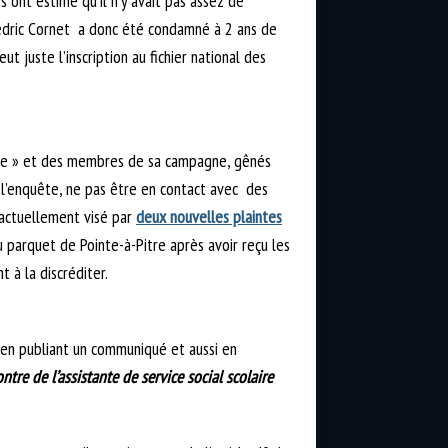
 ont estimé qu’il n’y avait pas assez de
édric Cornet a donc été condamné à 2 ans de
t juste l’inscription au fichier national des
mble » et des membres de sa campagne, gênés
 l’enquête, ne pas être en contact avec des
e actuellement visé par
deux nouvelles plaintes
 parquet de Pointe-à-Pitre après avoir reçu les
ionnaire d’État visant à la discréditer.
 en publiant un communiqué et aussi en
re de l’assistante de service social scolaire