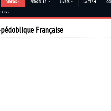
VIDÉOS
PEDOELITE
LIVRES
LA TEAM
CO
FLYERS
-pédoblique Française