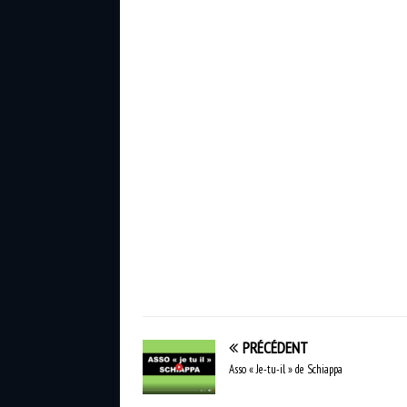
PRÉCÉDENT
Asso « Je-tu-il » de Schiappa